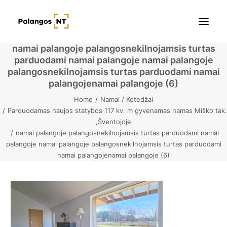
namai palangoje palangosnekilnojamsis turtas
parduodami namai palangoje namai palangoje
Pradžia
palangosnekilnojamsis turtas parduodami namai
palangojenamai palangoje (6)
Butai
Home
Namai / Kotedžai
Parduodamas naujos statybos 117 kv. m gyvenamas namas Miško tak.
Namai / Kotedžai
,Šventojoje
namai palangoje palangosnekilnojamsis turtas parduodami namai
Žemės sklypai
palangoje namai palangoje palangosnekilnojamsis turtas parduodami
namai palangojenamai palangoje (6)
Kontaktai