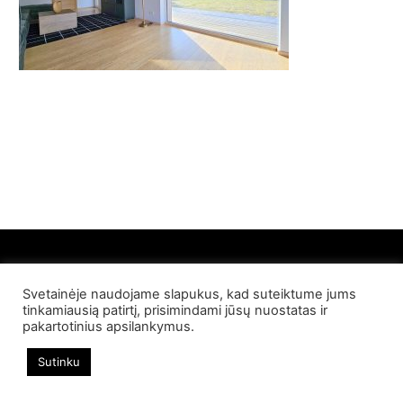
Svetainėje naudojame slapukus, kad suteiktume jums
© 2022 Palangos NT. Visos teisės saugomos
tinkamiausią patirtį, prisimindami jūsų nuostatas ir
pakartotinius apsilankymus.
Sutinku