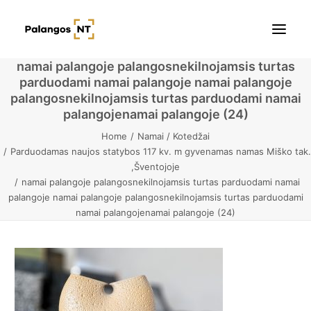
namai palangoje palangosnekilnojamsis turtas
parduodami namai palangoje namai palangoje
Pradžia
palangosnekilnojamsis turtas parduodami namai
palangojenamai palangoje (24)
Butai
Home
Namai / Kotedžai
Parduodamas naujos statybos 117 kv. m gyvenamas namas Miško tak.
Namai / Kotedžai
,Šventojoje
namai palangoje palangosnekilnojamsis turtas parduodami namai
Žemės sklypai
palangoje namai palangoje palangosnekilnojamsis turtas parduodami
namai palangojenamai palangoje (24)
Kontaktai