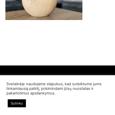
Svetainėje naudojame slapukus, kad suteiktume jums
© 2022 Palangos NT. Visos teisės saugomos
tinkamiausią patirtį, prisimindami jūsų nuostatas ir
pakartotinius apsilankymus.
Sutinku