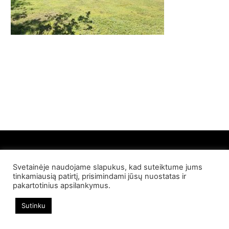
Svetainėje naudojame slapukus, kad suteiktume jums
© 2022 Palangos NT. Visos teisės saugomos
tinkamiausią patirtį, prisimindami jūsų nuostatas ir
pakartotinius apsilankymus.
Sutinku