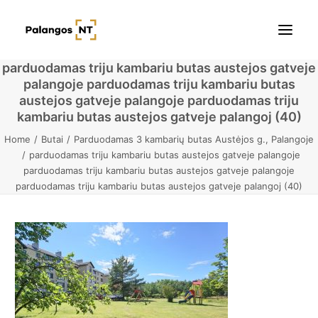
parduodamas triju kambariu butas austejos gatveje
palangoje parduodamas triju kambariu butas
Pradžia
austejos gatveje palangoje parduodamas triju
kambariu butas austejos gatveje palangoj (40)
Butai
Home
Butai
Parduodamas 3 kambarių butas Austėjos g., Palangoje
parduodamas triju kambariu butas austejos gatveje palangoje
Namai / Kotedžai
parduodamas triju kambariu butas austejos gatveje palangoje
parduodamas triju kambariu butas austejos gatveje palangoj (40)
Žemės sklypai
Kontaktai