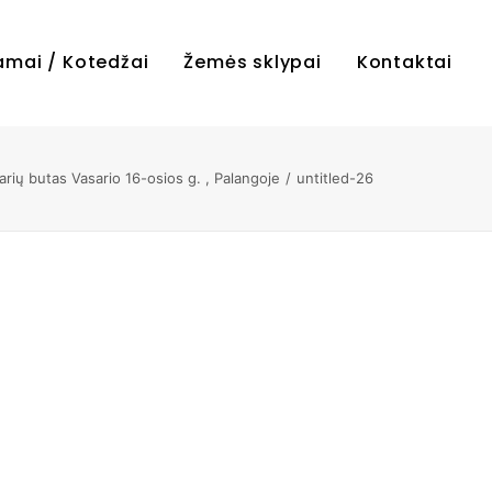
amai / Kotedžai
Žemės sklypai
Kontaktai
ių butas Vasario 16-osios g. , Palangoje
untitled-26