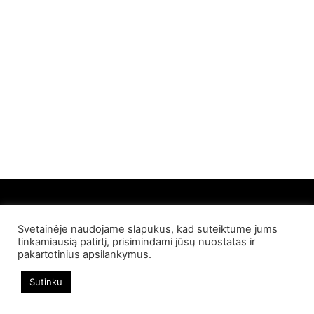
Svetainėje naudojame slapukus, kad suteiktume jums
© 2022 Palangos NT. Visos teisės saugomos
tinkamiausią patirtį, prisimindami jūsų nuostatas ir
pakartotinius apsilankymus.
Sutinku