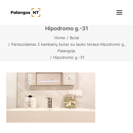
Hipodromo g.-31
Home
Butai
Pradžia
Parduodamas 2 kambarių butas su lauko terasa Hipodromo g.,
Palangoje
Butai
Hipodromo g.-31
Namai / Kotedžai
Žemės sklypai
Kontaktai