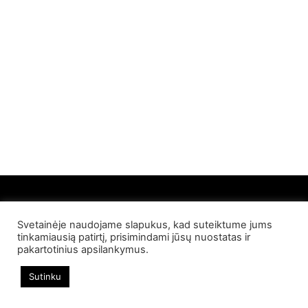
Svetainėje naudojame slapukus, kad suteiktume jums
© 2022 Palangos NT. Visos teisės saugomos
tinkamiausią patirtį, prisimindami jūsų nuostatas ir
pakartotinius apsilankymus.
Sutinku