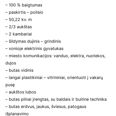
– 100 % baigtumas
– paskirtis – poilsio
– 50,22 kv. m
– 2/3 aukštas
– 2 kambariai
– šildymas dujinis – grindinis
– vonioje elektrinis gyvatukas
– miesto komunikacijos: vanduo, elektra, nuotekos,
dujos
– butas vidinis
– langai plastikiniai – vitrininiai, orientuoti į vakarų
pusę
– aukštos lubos
– butas pilnai įrengtas, su baldais ir buitine technika
– butas erdvus, jaukus, šviesus, patogaus
išplanavimo