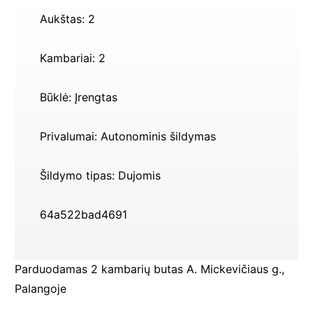
Aukštas:
2
Kambariai:
2
Būklė:
Įrengtas
Privalumai:
Autonominis šildymas
Šildymo tipas:
Dujomis
64a522bad4691
Parduodamas 2 kambarių butas A. Mickevičiaus g.,
Palangoje