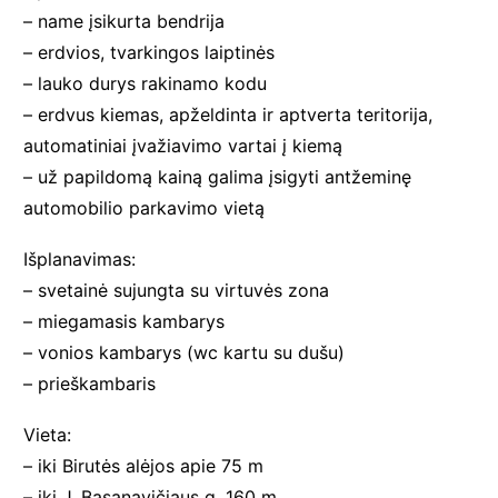
– name įsikurta bendrija
– erdvios, tvarkingos laiptinės
– lauko durys rakinamo kodu
– erdvus kiemas, apželdinta ir aptverta teritorija,
automatiniai įvažiavimo vartai į kiemą
– už papildomą kainą galima įsigyti antžeminę
automobilio parkavimo vietą
Išplanavimas:
– svetainė sujungta su virtuvės zona
– miegamasis kambarys
– vonios kambarys (wc kartu su dušu)
– prieškambaris
Vieta:
– iki Birutės alėjos apie 75 m
– iki J. Basanavičiaus g. 160 m