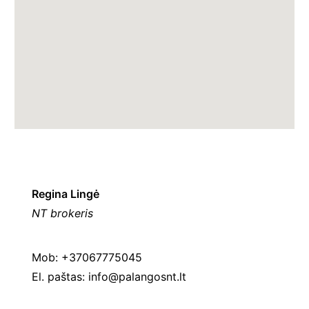
Regina Lingė
NT brokeris
Mob: +37067775045
El. paštas:
info@palangosnt.lt