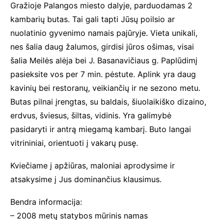
Gražioje Palangos miesto dalyje, parduodamas 2
kambarių butas. Tai gali tapti Jūsų poilsio ar
nuolatinio gyvenimo namais pajūryje. Vieta unikali,
nes šalia daug žalumos, girdisi jūros ošimas, visai
šalia Meilės alėja bei J. Basanavičiaus g. Paplūdimį
pasieksite vos per 7 min. pėstute. Aplink yra daug
kavinių bei restoranų, veikiančių ir ne sezono metu.
Butas pilnai įrengtas, su baldais, šiuolaikiško dizaino,
erdvus, šviesus, šiltas, vidinis. Yra galimybė
pasidaryti ir antrą miegamą kambarį. Buto langai
vitrininiai, orientuoti į vakarų pusę.
Kviečiame į apžiūras, maloniai aprodysime ir
atsakysime į Jus dominančius klausimus.
Bendra informacija:
– 2008 metų statybos mūrinis namas