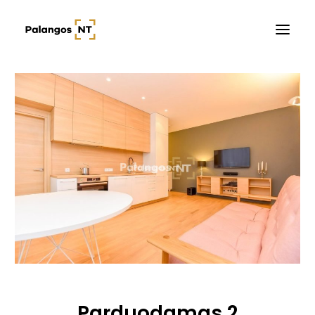
Pradžia
Butai
Namai / Kotedžai
Žemės sklypai
Kontaktai
Parduodamas 2