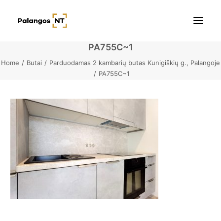
PA755C~1
Home
Butai
Parduodamas 2 kambarių butas Kunigiškių g., Palangoje
Pradžia
PA755C~1
Butai
Namai / Kotedžai
Žemės sklypai
Kontaktai