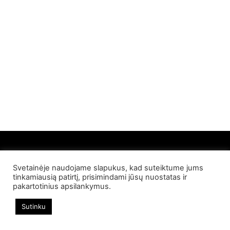
Svetainėje naudojame slapukus, kad suteiktume jums
© 2022 Palangos NT. Visos teisės saugomos
tinkamiausią patirtį, prisimindami jūsų nuostatas ir
pakartotinius apsilankymus.
Sutinku