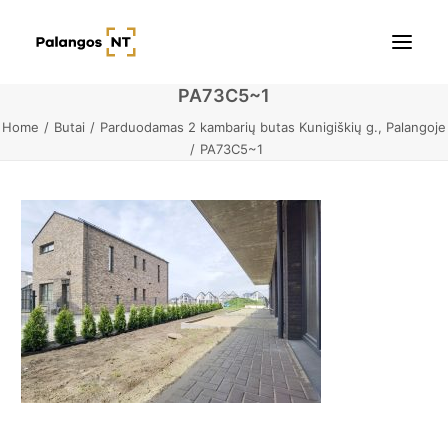
PA73C5~1
Home
Butai
Parduodamas 2 kambarių butas Kunigiškių g., Palangoje
Pradžia
PA73C5~1
Butai
Namai / Kotedžai
Žemės sklypai
Kontaktai