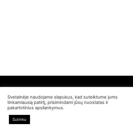
Svetainėje naudojame slapukus, kad suteiktume jums
© 2022 Palangos NT. Visos teisės saugomos
tinkamiausią patirtį, prisimindami jūsų nuostatas ir
pakartotinius apsilankymus.
Sutinku