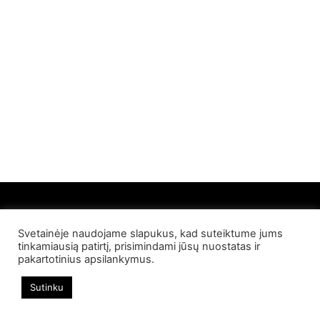
Svetainėje naudojame slapukus, kad suteiktume jums
© 2022 Palangos NT. Visos teisės saugomos
tinkamiausią patirtį, prisimindami jūsų nuostatas ir
pakartotinius apsilankymus.
Sutinku