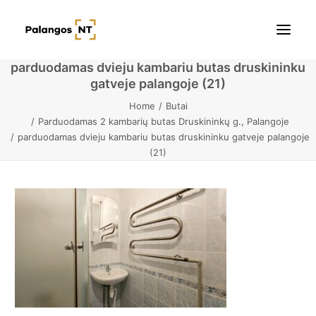
parduodamas dvieju kambariu butas druskininku
gatveje palangoje (21)
Pradžia
Home
Butai
Parduodamas 2 kambarių butas Druskininkų g., Palangoje
Butai
parduodamas dvieju kambariu butas druskininku gatveje palangoje
(21)
Namai / Kotedžai
Žemės sklypai
Kontaktai