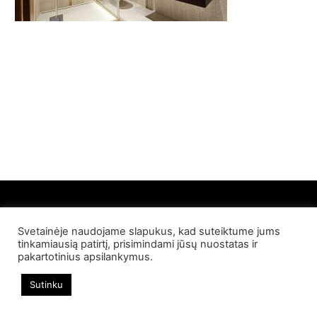
Svetainėje naudojame slapukus, kad suteiktume jums
© 2022 Palangos NT. Visos teisės saugomos
tinkamiausią patirtį, prisimindami jūsų nuostatas ir
pakartotinius apsilankymus.
Sutinku