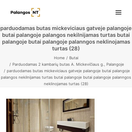
parduodamas butas mickeviciaus gatveje palangoje
butai palangoje palangos nekilnijamas turtas butai
Pradžia
palangoje butai palangoje palanngos neklinojamas
turtas (28)
Butai
Home
Butai
Parduodamas 2 kambarių butas A. Mickevičiaus g., Palangoje
Namai / Kotedžai
parduodamas butas mickeviciaus gatveje palangoje butai palangoje
palangos nekilnijamas turtas butai palangoje butai palangoje palanngos
Žemės sklypai
neklinojamas turtas (28)
Kontaktai