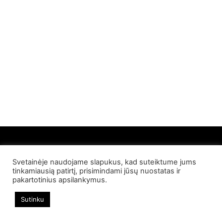
Svetainėje naudojame slapukus, kad suteiktume jums
© 2022 Palangos NT. Visos teisės saugomos
tinkamiausią patirtį, prisimindami jūsų nuostatas ir
pakartotinius apsilankymus.
Sutinku