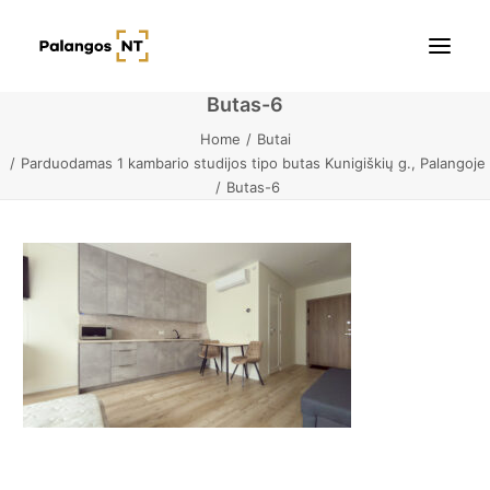
Butas-6
Home
Butai
Pradžia
Parduodamas 1 kambario studijos tipo butas Kunigiškių g., Palangoje
Butas-6
Butai
Namai / Kotedžai
Žemės sklypai
Kontaktai