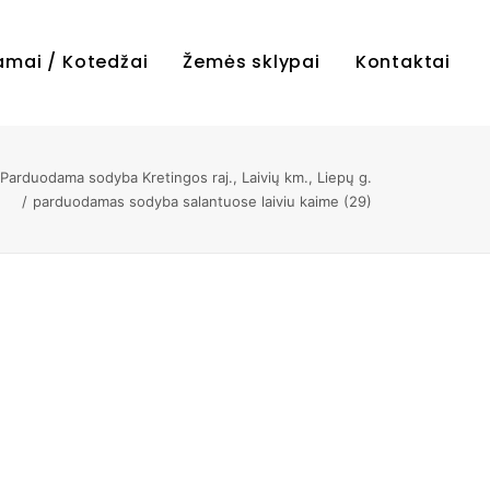
amai / Kotedžai
Žemės sklypai
Kontaktai
Parduodama sodyba Kretingos raj., Laivių km., Liepų g.
parduodamas sodyba salantuose laiviu kaime (29)