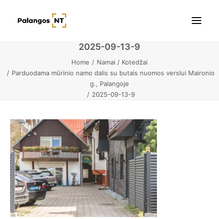
2025-09-13-9
Home
Namai / Kotedžai
Pradžia
Parduodama mūrinio namo dalis su butais nuomos verslui Maironio
g., Palangoje
Butai
2025-09-13-9
Namai / Kotedžai
Žemės sklypai
Kontaktai