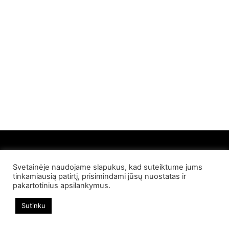
Svetainėje naudojame slapukus, kad suteiktume jums
© 2022 Palangos NT. Visos teisės saugomos
tinkamiausią patirtį, prisimindami jūsų nuostatas ir
pakartotinius apsilankymus.
Sutinku