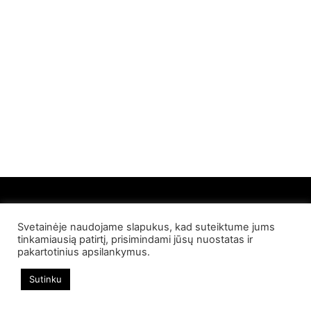
Svetainėje naudojame slapukus, kad suteiktume jums
© 2022 Palangos NT. Visos teisės saugomos
tinkamiausią patirtį, prisimindami jūsų nuostatas ir
pakartotinius apsilankymus.
Sutinku