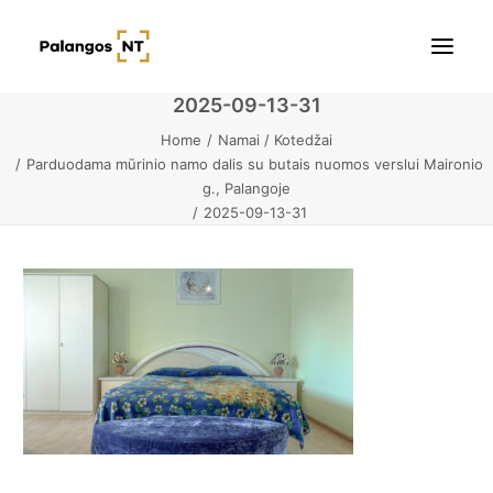
2025-09-13-31
Home
Namai / Kotedžai
Pradžia
Parduodama mūrinio namo dalis su butais nuomos verslui Maironio
g., Palangoje
Butai
2025-09-13-31
Namai / Kotedžai
Žemės sklypai
Kontaktai