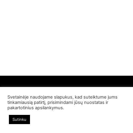
Svetainėje naudojame slapukus, kad suteiktume jums
© 2022 Palangos NT. Visos teisės saugomos
tinkamiausią patirtį, prisimindami jūsų nuostatas ir
pakartotinius apsilankymus.
Sutinku