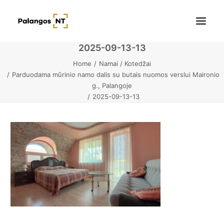
2025-09-13-13
Home
Namai / Kotedžai
Pradžia
Parduodama mūrinio namo dalis su butais nuomos verslui Maironio
g., Palangoje
Butai
2025-09-13-13
Namai / Kotedžai
Žemės sklypai
Kontaktai